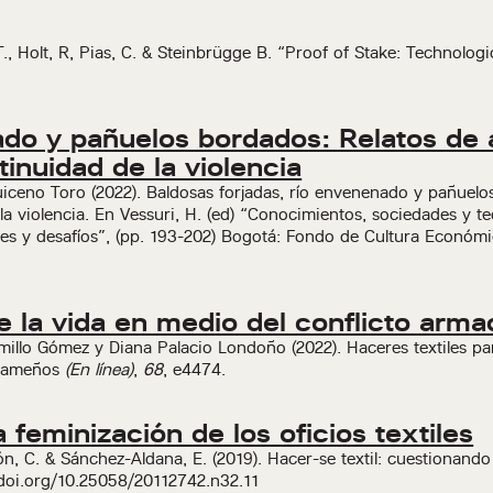
., Holt, R, Pias, C. & Steinbrügge B. “Proof of Stake: Technologi
ado y pañuelos bordados: Relatos de 
inuidad de la violencia
uiceno Toro (2022). Baldosas forjadas, río envenenado y pañuelo
la violencia. En Vessuri, H. (ed) “Conocimientos, sociedades y t
tes y desafíos”, (pp. 193-202) Bogotá: Fondo de Cultura Económ
se la vida en medio del conflicto arm
millo Gómez y Diana Palacio Londoño (2022). Haceres textiles par
acameños
(En línea)
,
68
, e4474.
 feminización de los oficios textiles
, C. & Sánchez-Aldana, E. (2019). Hacer-se textil: cuestionando 
//doi.org/10.25058/20112742.n32.11