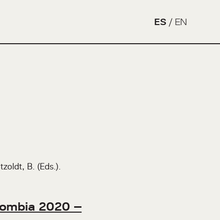
ES
/
EN
zoldt, B. (Eds.).
olombia 2020 –